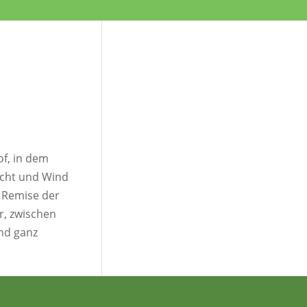
of, in dem
icht und Wind
e Remise der
r, zwischen
und ganz