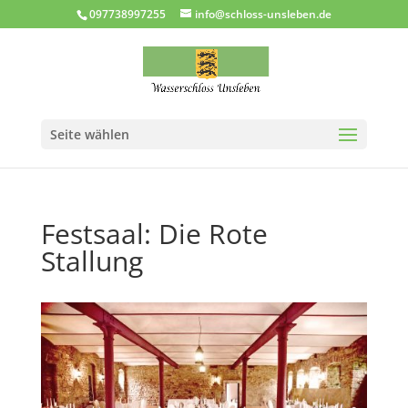
097738997255
info@schloss-unsleben.de
Seite wählen
Festsaal: Die Rote
Stallung