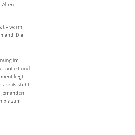
 Alten
lativ warm;
hland. Die
ohnung im
ebaut ist und
ment liegt
sareals steht
ie jemanden
m bis zum