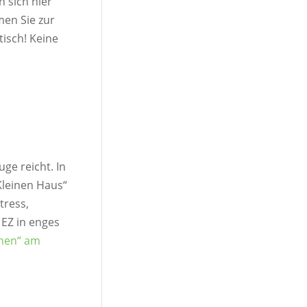
 sich hier
men Sie zur
tisch! Keine
ge reicht. In
Kleinen Haus“
tress,
 EZ in enges
hen“ am