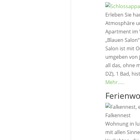
Erleben Sie ha
Atmosphäre un
Apartment im W
„Blauen Salon“
Salon ist mit O
umgeben von j
all das, ohne 
DZ), 1 Bad, hi
Mehr…..
Ferienwo
Falkennest
Wohnung in luf
mit allen Sinn