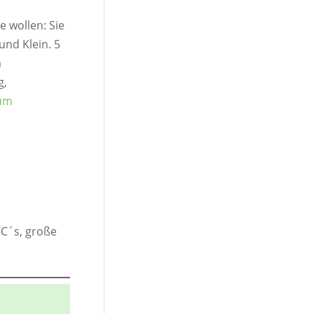
e wollen: Sie
und Klein. 5
m
g,
um
WC´s, große