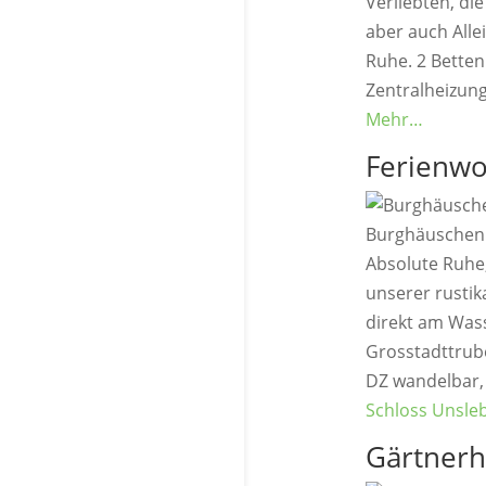
Verliebten, di
aber auch All
Ruhe. 2 Betten
Zentralheizung
Mehr…
Ferienw
Burghäuschen
Absolute Ruhe,
unserer rustik
direkt am Wass
Grosstadttrube
DZ wandelbar, 
Schloss Unsle
Gärtner