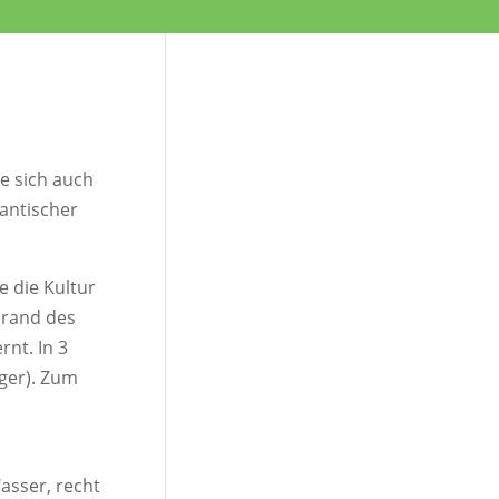
e sich auch
mantischer
 die Kultur
srand des
nt. In 3
zger). Zum
asser, recht