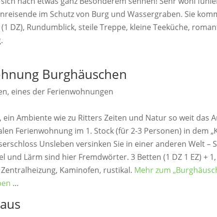
e sich nach etwas ganz Besonderem sehnen! Sehr wohl fühlen
einreisende im Schutz von Burg und Wassergraben. Sie kom
 (1 DZ), Rundumblick, steile Treppe, kleine Teeküche, roman
.
ohnung Burghäuschen
 ein Ambiente wie zu Ritters Zeiten und Natur so weit das Au
alen Ferienwohnung im 1. Stock (für 2-3 Personen) in dem „
erschloss Unsleben versinken Sie in einer anderen Welt – S
l und Lärm sind hier Fremdwörter. 3 Betten (1 DZ 1 EZ) + 1,
Zentralheizung, Kaminofen, rustikal.
Mehr zum „Burghäusc
ben
…
haus