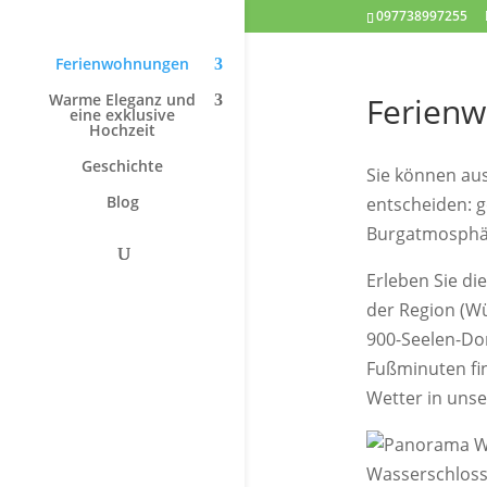
097738997255
Ferienwohnungen
Warme Eleganz und
Ferien
eine exklusive
Hochzeit
Geschichte
Sie können au
Blog
entscheiden: g
Burgatmosphä
Erleben Sie di
der Region (Wü
900-Seelen-Dor
Fußminuten fin
Wetter in unse
Wasserschloss