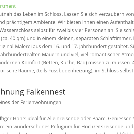
utnah das Leben im Schloss. Lassen Sie sich verzaubern von 
d prächtigem Ambiente. Wir bieten Ihnen einen Aufenthalt
asserschloss selbst für zwei bis vier Personen an. Sie schl
 (ca. 40 qm) und in einem kleinen, separaten Schlafzimmer.
riginal-Malerei aus dem 16. und 17. Jahrhundert gestaltet. S
ahrhundertealten Mauern und viel, viel romantischer Atm
modernen Komfort (Betten, Küche, Bad) missen zu müssen. 4
storische Räume, (teils Fussbodenheizung), im Schloss selbst
hnung Falkennest
tiger Höhe: ideal für Alleinreisende oder Paare. Geniessen
en: ein wunderschönes Refugium für Hochzeitsreisende und