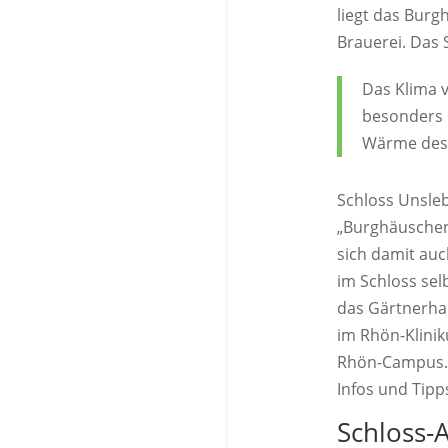
liegt das Burg
Brauerei. Das 
Das Klima v
besonders 
Wärme des T
Schloss Unsleb
„Burghäuschen“
sich damit auc
im Schloss sel
das Gärtnerhau
im Rhön-Klinik
Rhön-Campus.
Infos und Tipp
Schloss-