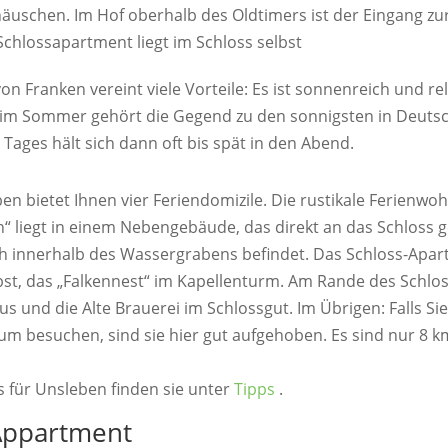
häuschen. Im Hof oberhalb des Oldtimers ist der Eingang zur
Schlossapartment liegt im Schloss selbst
on Franken vereint viele Vorteile: Es ist sonnenreich und re
im Sommer gehört die Gegend zu den sonnigsten in Deutsc
ages hält sich dann oft bis spät in den Abend.
en bietet Ihnen vier Feriendomizile. Die rustikale Ferienw
 liegt in einem Nebengebäude, das direkt an das Schloss g
h innerhalb des Wassergrabens befindet. Das Schloss-Apart
bst, das „Falkennest“ im Kapellenturm. Am Rande des Schlos
s und die Alte Brauerei im Schlossgut. Im Übrigen: Falls S
um besuchen, sind sie hier gut aufgehoben. Es sind nur 8 k
s für Unsleben finden sie unter
Tipps
.
Appartment