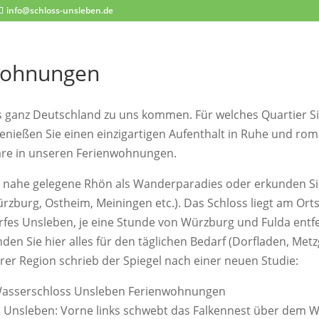
info@schloss-unsleben.de
wohnungen
s ganz Deutschland zu uns kommen. Für welches Quartier Si
enießen Sie einen einzigartigen Aufenthalt in Ruhe und ro
re in unseren Ferienwohnungen.
e nahe gelegene Rhön als Wanderparadies oder erkunden Sie
rzburg, Ostheim, Meiningen etc.). Das Schloss liegt am Ort
fes Unsleben, je eine Stunde von Würzburg und Fulda entfer
den Sie hier alles für den täglichen Bedarf (Dorfladen, Met
rer Region schrieb der Spiegel nach einer neuen Studie:
 Unsleben: Vorne links schwebt das Falkennest über dem W