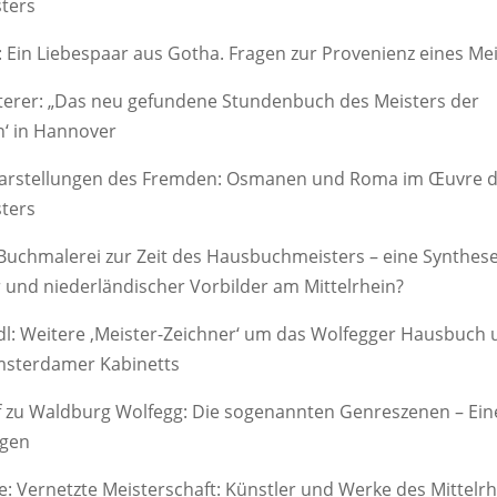
ters
Ein Liebespaar aus Gotha. Fragen zur Provenienz eines Me
terer: „Das neu gefundene Stundenbuch des Meisters der
n‘ in Hannover
 Darstellungen des Fremden: Osmanen und Roma im Œuvre 
ters
Buchmalerei zur Zeit des Hausbuchmeisters – eine Synthes
und niederländischer Vorbilder am Mittelrhein?
dl: Weitere ‚Meister-Zeichner‘ um das Wolfegger Hausbuch
msterdamer Kabinetts
f zu Waldburg Wolfegg: Die sogenannten Genreszenen – Ein
agen
 Vernetzte Meisterschaft: Künstler und Werke des Mittelrhe