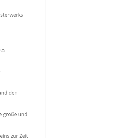
isterwerks
des
e
 und den
e große und
ins zur Zeit