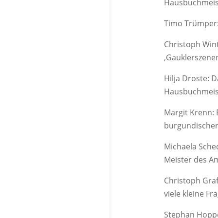
Hausbuchmeis
Timo Trümper: 
Christoph Win
‚Gauklerszene
Hilja Droste:
Hausbuchmeis
Margit Krenn: 
burgundischer 
Michaela Sche
Meister des A
Christoph Gra
viele kleine Fr
Stephan Hoppe: