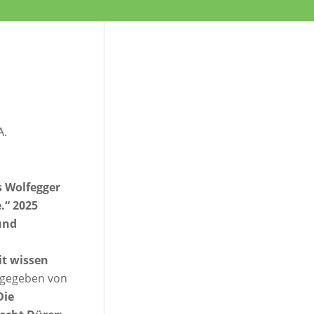
A.
s Wolfegger
.“ 2025
und
it wissen
usgegeben von
Die