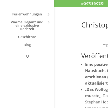
097738997255
Ferienwohnungen
Warme Eleganz und
Christo
eine exklusive
Hochzeit
Geschichte
Blog
*1
Veröffen
Eine positi
Hausbuch. W
erschienen 
aktualisiert
„
Das Wolfeg
musste
„. D
Stephan Hop