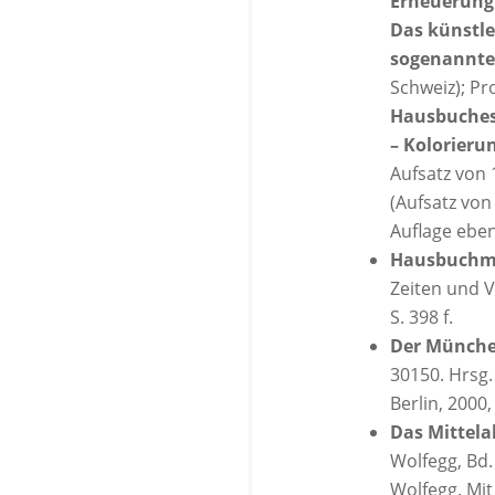
Erneuerung 
Das künstle
sogenannte
Schweiz); Pr
Hausbuche
– Kolorieru
Aufsatz von 
(Aufsatz von
Auflage eben
Hausbuchme
Zeiten und V
S. 398 f.
Der München
30150. Hrsg.
Berlin, 2000,
Das Mittela
Wolfegg, Bd.
Wolfegg. Mit