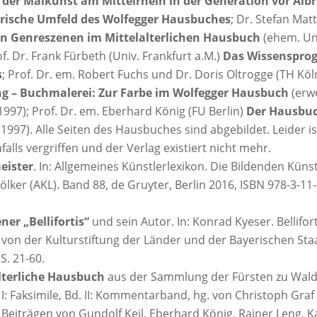
der Malkunst am Mittelrhein in der Generation vor Albr
rische Umfeld des Wolfegger Hausbuches
; Dr. Stefan Mat
n Genreszenen im Mittelalterlichen Hausbuch
(ehem. Uni
of. Dr. Frank Fürbeth (Univ. Frankfurt a.M.)
Das Wissenspro
s
; Prof. Dr. em. Robert Fuchs und Dr. Doris Oltrogge (TH Köl
ng – Buchmalerei: Zur Farbe im Wolfegger Hausbuch
(erwe
1997); Prof. Dr. em. Eberhard König (FU Berlin)
Der Hausbu
 1997). Alle Seiten des Hausbuches sind abgebildet. Leider ist
falls vergriffen und der Verlag existiert nicht mehr.
ister
. In: Allgemeines Künstlerlexikon. Die Bildenden Künst
ölker (AKL). Band 88, de Gruyter, Berlin 2016, ISBN 978-3-11
er „Bellifortis“
und sein Autor. In: Konrad Kyeser. Bellifort
 von der Kulturstiftung der Länder und der Bayerischen Staa
 S. 21-60.
lterliche Hausbuch
aus der Sammlung der Fürsten zu Wal
 I: Faksimile, Bd. II: Kommentarband, hg. von Christoph Gra
 Beiträgen von Gundolf Keil, Eberhard König, Rainer Leng, K