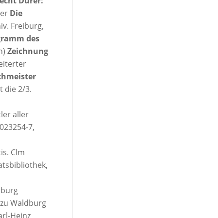
echt Dürer:
ter
Die
v. Freiburg,
gramm des
n)
Zeichnung
iterter
chmeister
 die 2/3.
ler aller
-023254-7,
is. Clm
tsbibliothek,
dburg
f zu Waldburg
arl-Heinz