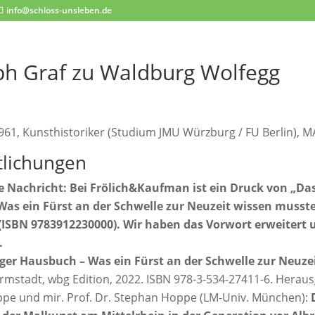
info@schloss-unsleben.de
ph Graf zu Waldburg Wolfegg
961, Kunsthistoriker (Studium JMU Würzburg / FU Berlin), M
tlichungen
ve Nachricht: Bei Frölich&Kaufman ist ein Druck von „Da
as ein Fürst an der Schwelle zur Neuzeit wissen musste
(ISBN 9783912230000). Wir haben das Vorwort erweitert 
.
ger Hausbuch – Was ein Fürst an der Schwelle zur Neuze
armstadt, wbg Edition, 2022. ISBN 978-3-534-27411-6. Hera
pe und mir. Prof. Dr. Stephan Hoppe (LM-Univ. München):