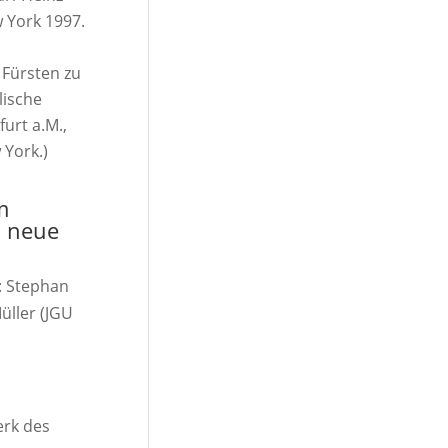
 York 1997.
 Fürsten zu
lische
urt a.M.,
 York.)
m
d neue
: Stephan
üller (JGU
erk des