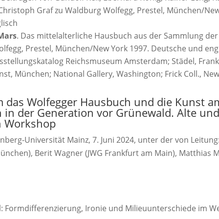
Christoph Graf zu Waldburg Wolfegg, Prestel, München/New
lisch
Mars
. Das mittelalterliche Hausbuch aus der Sammlung der
lfegg, Prestel, München/New York 1997. Deutsche und eng
sstellungskatalog Reichsmuseum Amsterdam; Städel, Frankf
st, München; National Gallery, Washington; Frick Coll., New
m das Wolfegger Hausbuch und die Kunst a
n in der Generation vor Grünewald. Alte un
in Workshop
berg-Universität Mainz, 7. Juni 2024, unter der von Leitung
nchen), Berit Wagner (JWG Frankfurt am Main), Matthias M
: Formdifferenzierung, Ironie und Milieuunterschiede im W