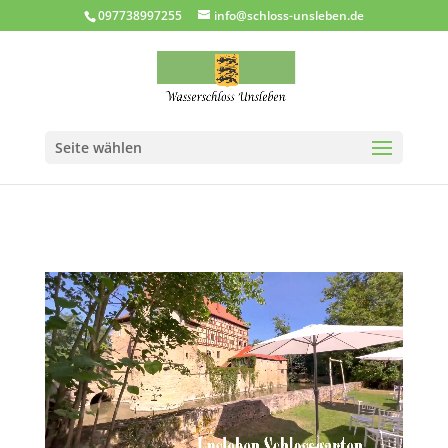
097738997255
info@schloss-unsleben.de
Seite wählen